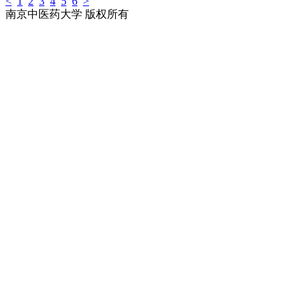
<
1
2
3
4
5
6
>
南京中医药大学 版权所有